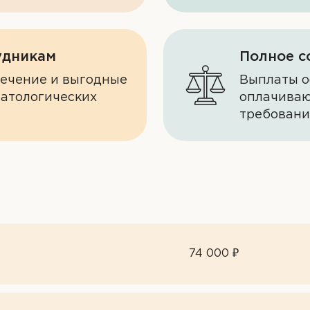
удникам
Полное с
лечение и выгодные
Выплаты о
матологических
оплачиваю
требован
74 000 ₽