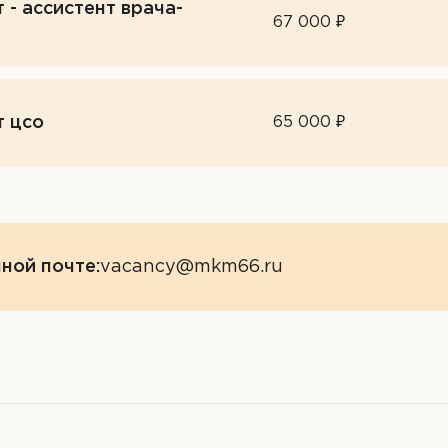
- ассистент врача-
67 000 ₽
т цсо
65 000 ₽
ной почте:
vacancy@mkm66.ru