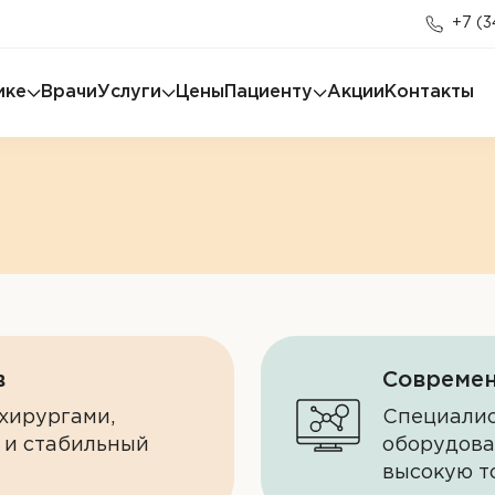
+7 (3
ике
Врачи
Услуги
Цены
Пациенту
Акции
Контакты
в
Современ
хирургами,
Специалис
 и стабильный
оборудова
высокую т