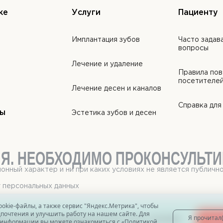
ке
Услуги
Пациенту
Имплантация зубов
Часто задав
вопросы
Лечение и удаление
Правила пов
посетителе
Лечение десен и каналов
Справка дл
ты
Эстетика зубов и десен
Я. НЕОБХОДИМО
ПРОКОНСУЛЬТИ
онный характер и ни при каких условиях не является публич
у персональных данных
okie-файлы, а также сервис "Яндекс.Метрика", чтобы
почтения и улучшить работу на нашем сайте. Для
Я прочитал(
ассчитайте предварительную цену, пройдя
информации вы можете ознакомиться с «
Политикой