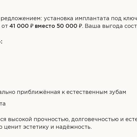
редложением: установка имплантата под ключ
 от
41 000 ₽ вместо 50 000 ₽
. Ваша выгода сос
:
Я даю согласие на
обработку персональн
ально приближённая к естественным зубам
РАВИТЬ
Я даю согласие на
обработку персональн
данных
РАВИТЬ
данных
та
Я даю согласие на
обработку персональных да
ТЬ
ся высокой прочностью, долговечностью и ес
о ценит эстетику и надёжность.