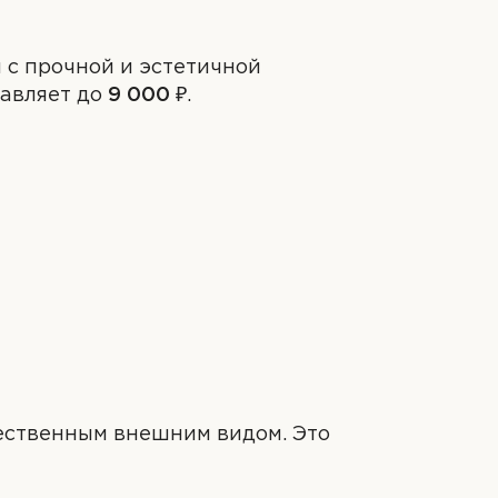
 с прочной и эстетичной
тавляет до
9 000 ₽
.
ых
ых
нных
тественным внешним видом. Это